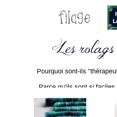
Pourquoi sont-ils "thérapeu
Parce qu'ils sont si faciles 
être remboursé pa
Choisissez votre ha
attrapez-les par un bout e